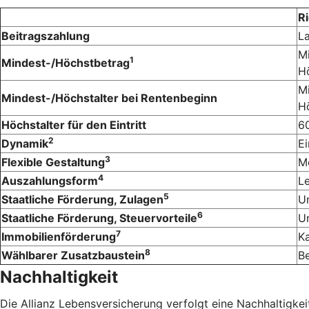
Ri
Beitragszahlung
L
Mi
1
Mindest-/Höchstbetrag
Hö
Mi
Mindest-/Höchstalter bei Rentenbeginn
Hö
Höchstalter für den Eintritt
6
2
Dynamik
Ei
3
Flexible Gestaltung
M
4
Auszahlungsform
Le
5
Staatliche Förderung, Zulagen
U
6
Staatliche Förderung, Steuervorteile
U
7
Immobilienförderung
K
8
Wählbarer Zusatzbaustein
Be
Nachhaltigkeit
Die Allianz Lebensversicherung verfolgt eine Nachhaltigkeit