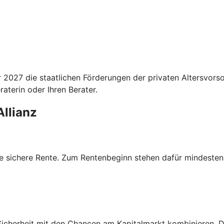
027 die staatlichen Förderungen der privaten Altersvorsor
aterin oder Ihren Berater.
Allianz
ne sichere Rente. Zum Rentenbeginn stehen dafür mindestens
icherheit mit den Chancen am Kapitalmarkt kombinieren. Die